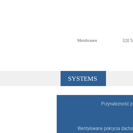
PRODUKTNAME
SYMB
Membranen
S20 T
SYSTEMS
Przynależność p
Wentylowane pokrycia dach