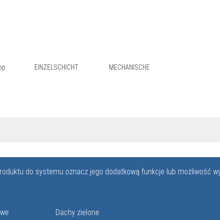
HYGIENIS
OL
Schicht
Installation
ZERTIFIK
op
EINZELSCHICHT
MECHANISCHE
roduktu do systemu oznacz jego dodatkową funkcje lub możliwość w
owe
Dachy zielone